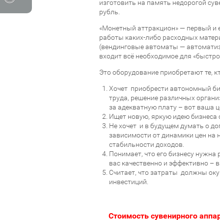
изготовить на память недорогой суве
рубль.
«Монетный аттракцион» — первый и е
работы каких-либо расходных матери
(вендинговые автоматы — автоматиз
входит всё необходимое для «быстро
Это оборудование приобретают те, кт
Хочет приобрести автономный биз
труда, решение различных органи
за адекватную плату – вот ваша ц
Ищет новую, яркую идею бизнеса 
Не хочет и в будущем думать о д
зависимости от динамики цен на 
стабильности доходов.
Понимает, что его бизнесу нужна 
вас качественно и эффективно – 
Считает, что затраты должны оку
инвестиций.
Стоимость сувенирного аппа