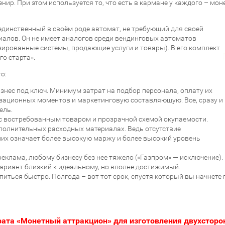
нир. При этом используется то, что есть в кармане у каждого – мон
динственный в своём роде автомат, не требующий для своей
алов. Он не имеет аналогов среди вендинговых автоматов
ированные системы, продающие услуги и товары). В его комплект
го старта».
о:
нес под ключ. Минимум затрат на подбор персонала, оплату их
зационных моментов и маркетинговую составляющую. Все, сразу и
ель.
с востребованным товаром и прозрачной схемой окупаемости.
ополнительных расходных материалах. Ведь отсутствие
них означает более высокую маржу и более высокий уровень
реклама, любому бизнесу без нее тяжело («Газпром» — исключение).
вариант близкий к идеальному, но вполне достижимый.
питься быстро. Полгода – вот тот срок, спустя который вы начнет
рата «Монетный аттракцион» для изготовления двухсторон