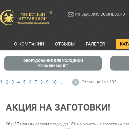
®
INFO@COINS-BUSINESS.RU
О КОМПАНИИ
ОТЗЫВЫ
ГАЛЕРЕЯ
КАТ
ОБОРУДОВАНИЕ ДЛЯ ХОЛОДНОЙ
ЧЕКАНКИ МОНЕТ
1
2
3
4
5
6
7
8
9
10
...
Страница 1 из 102
АКЦИЯ НА ЗАГОТОВКИ!
26 и 27 мая мы делаем скидку до 15% на монетные заготовки, з