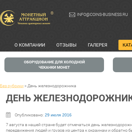
®
INFO@COINS-BUSINESS.RU
О КОМПАНИИ
ОТЗЫВЫ
ГАЛЕРЕЯ
КАТ
ОБОРУДОВАНИЕ ДЛЯ ХОЛОДНОЙ
ЧЕКАНКИ МОНЕТ
Без рубрики
>
День железнодорожника
ДЕНЬ ЖЕЛЕЗНОДОРОЖНИ
Опубликовано:
29 июля 2016
7 августа в нашей стране будет отмечаться день железнодорожн
передвижения людей и грузов из центра к окраинам и обратно б