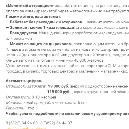
«Монетный аттракцион»
разработал новинку на рынке вендинг
оплату за сувенир монетой через жетоноприемник и не требует 
Помимо этого, наш автомат:
—
Работает без расходных материалов
— чеканит жетон из мон
—
Занимает менее 1 кв.м площади
. Его можно размещать как в
—
Брендируется
. Наши дизайнеры разработают индивидуальный 
или рекламой
—
Может оснащаться дыроколом,
превращающим жетоны в бре
Клише в автомате легко заменяются на новые, когда придет вр
чеканки (для односторонней или двусторонней печати), каждое и
клише автомат изготовит минимум 40 000 жетонов!
Механические автоматы можно найти на территории США и европ
городах, в музеях, торговых центрах и маленьких магазинчиках
Автомат в цифрах:
Стоимость автомата:
99 000 руб
. (версия с односторонней чекан
119 000 руб.
(версия с двусторонней чекан
Окупаемость:
8-10 месяцев
Минимальный срок работы автомата
: 5 лет
Гарантия:
1 год
Чтобы узнать подробности по механическому сувенирному ав
8 (3822) 34-94-83 | 8 (3822) 34-44-37
info@coins-business.ru