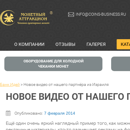
®
INFO@COINS-BUSINESS.RU
О КОМПАНИИ
ОТЗЫВЫ
ГАЛЕРЕЯ
КАТ
ОБОРУДОВАНИЕ ДЛЯ ХОЛОДНОЙ
ЧЕКАНКИ МОНЕТ
Банк Идей
>
Новое видео от нашего партнёра из Израиля
НОВОЕ ВИДЕО ОТ НАШЕГО 
Опубликовано:
7 февраля 2014
Ещё один очень яркий наглядный пример того, как можно
рекламные материалы, кто-то размещает рекламу на фор