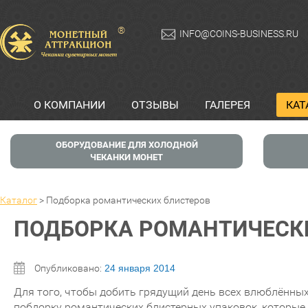
®
INFO@COINS-BUSINESS.RU
О КОМПАНИИ
ОТЗЫВЫ
ГАЛЕРЕЯ
КАТ
ОБОРУДОВАНИЕ ДЛЯ ХОЛОДНОЙ
ЧЕКАНКИ МОНЕТ
Каталог
>
Подборка романтических блистеров
ПОДБОРКА РОМАНТИЧЕСК
Опубликовано:
24 января 2014
Для того, чтобы добить грядущий день всех влюблённых
побдорку романтических блистерных упаковок, которые 