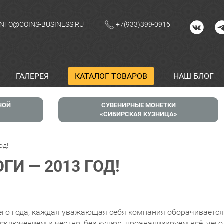
INFO@COINS-BUSINESS.RU
+7(933)399-0916
ГАЛЕРЕЯ
КАТАЛОГ ТОВАРОВ
НАШ БЛОГ
НОЙ
СУВЕНИРНЫЕ МОНЕТКИ
СИБИРСКАЯ КУЗНИЦА
од!
И — 2013 ГОД!
го года, каждая уважающая себя компания оборачивается,
сключением и честно, без купюр, проанализируем всё, чего