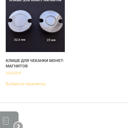
Опции
стран
можно
товара
выбрать
на
странице
товара.
КЛИШЕ ДЛЯ ЧЕКАНКИ МОНЕТ-
МАГНИТОВ
2000,00
₽
Этот
Выберите параметры
товар
имеет
несколько
вариаций.
Опции
можно
выбрать
на