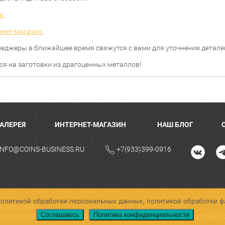
а.
рнет-магазин.
еджеры в ближайшее время свяжутся с вами для уточнения детале
ся на заготовки из драгоценных металлов!
ГАЛЕРЕЯ
ИНТЕРНЕТ-МАГАЗИН
НАШ БЛОГ
INFO@COINS-BUSINESS.RU
+7(933)399-0916
с политикой обработки персональных данных, политикой обработки ф
ава защищены
Соглашаюсь
Политика конфиденциальности
ьных данных
,
Политика обработки файлов cookie
,
Условия использования 