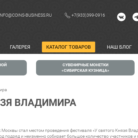
INFO@COINS-BUSINESS.RU
+7(933)399-0916
ГАЛЕРЕЯ
КАТАЛОГ ТОВАРОВ
НАШ БЛОГ
НОЙ
СУВЕНИРНЫЕ МОНЕТКИ
СИБИРСКАЯ КУЗНИЦА
мира
НЯЗЯ ВЛАДИМИРА
к Москвы стал местом проведения фестиваля «У святого Князя Вла
год подряд и неизменно собирает большое количество участников и 