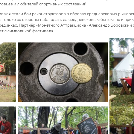
говцев и любителей спортивных состязаний.
валя стали бои реконструкторов в образах средневековых рыцарей
 только со стороны наблюдать за средневековым бытом, но и прим
поединках. Партнёр «Монетного Аттракциона» Александр Боровский
ет с символикой фестиваля.