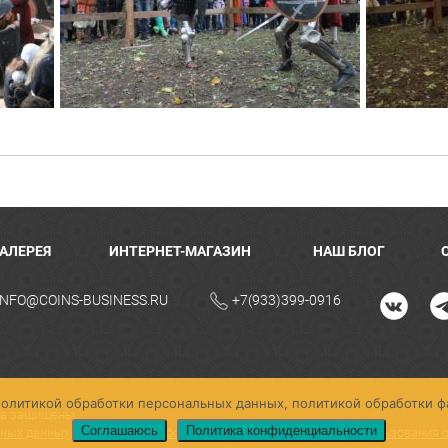
ГАЛЕРЕЯ
ИНТЕРНЕТ-МАГАЗИН
НАШ БЛОГ
INFO@COINS-BUSINESS.RU
+7(933)399-0916
с политикой обработки персональных данных, политикой обработки ф
ава защищены
Соглашаюсь
Политика конфиденциальности
ьных данных
,
Политика обработки файлов cookie
,
Условия использования 