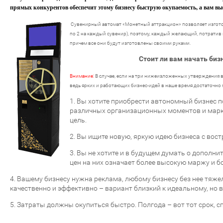
прямых конкурентов обеспечит этому бизнесу быструю окупаемость, а вам вы
Сувенирный автомат «Монетный аттракцион» позволяет изготов
по 2 на каждый сувенир), поэтому, каждый желающий, потратив
причем все они будут изготовлены своими руками.
Стоит ли вам начать би
Внимание:
В случае, если на три нижеизложенных утверждения в
ведь ярких и работающих бизнес-идей в наше время достаточно 
1.
Вы хотите приобрести автономный бизнес по
различных организационных моментов и марке
цель.
2.
Вы ищите новую, яркую идею бизнеса с вос
3.
Вы не хотите и в будущем думать о дополни
цен на них означает более высокую маржу и б
4.
Вашему бизнесу нужна реклама, любому бизнесу без нее тяжел
качественно и эффективно – вариант близкий к идеальному, но
5.
Затраты должны окупиться быстро. Полгода – вот тот срок, 