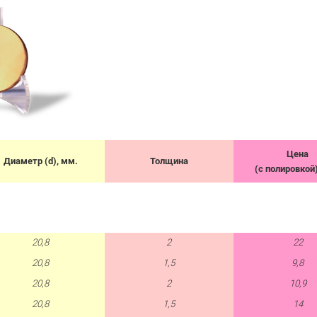
Цена
Диаметр (d), мм.
Толщина
(с полировкой)
20,8
2
22
20,8
1,5
9,8
20,8
2
10,9
20,8
1,5
14