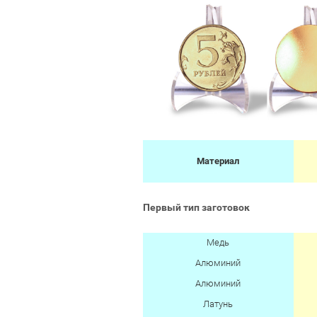
Материал
Первый тип заготовок
Медь
Алюминий
Алюминий
Латунь