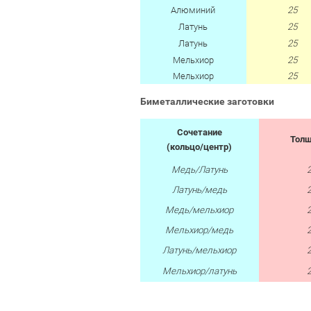
Алюминий
25
Латунь
25
Латунь
25
Мельхиор
25
Мельхиор
25
Биметаллические заготовки
Сочетание
Тол
(кольцо/центр)
Медь/Латунь
Латунь/медь
Медь/мельхиор
Мельхиор/медь
Латунь/мельхиор
Мельхиор/латунь