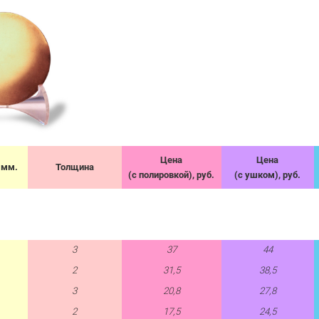
Цена
Цена
 мм.
Толщина
(с полировкой), руб.
(с ушком), руб.
3
37
44
2
31,5
38,5
3
20,8
27,8
2
17,5
24,5