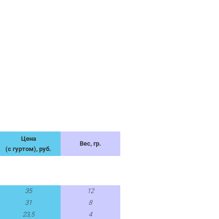
Цена
Вес, гр.
(с гуртом), руб.
35
12
31
8
23,5
4