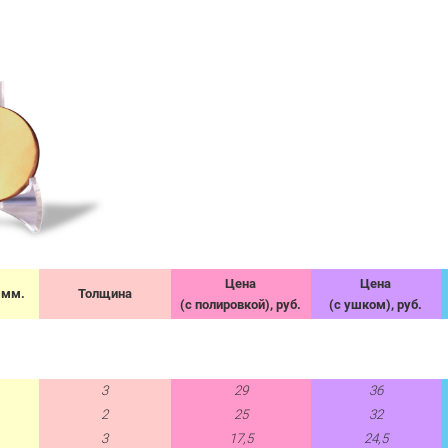
Цена
Цена
 мм.
Толщина
(с полировкой), руб.
(с ушком), руб.
3
29
36
2
25
32
3
17,5
24,5