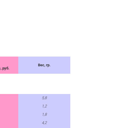
Вес, гр.
, руб.
5,8
1,2
1,8
4,2