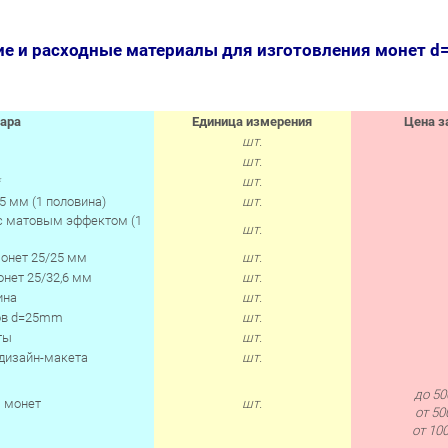
е и расходные материалы для изготовления монет d
ара
Единица измерения
Цена за
шт.
шт.
*
шт.
5 мм (1 половина)
шт.
 с матовым эффектом (1
шт.
монет 25/25 мм
шт.
нет 25/32,6 мм
шт.
ина
шт.
ов d=25mm
шт.
ты
шт.
 дизайн-макета
шт.
до 50
я монет
шт.
от 50
от 100