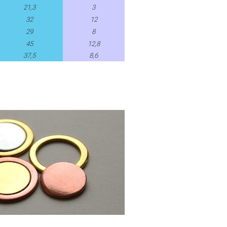
21,3
3
32
12
29
8
45
12,8
37,5
8,6