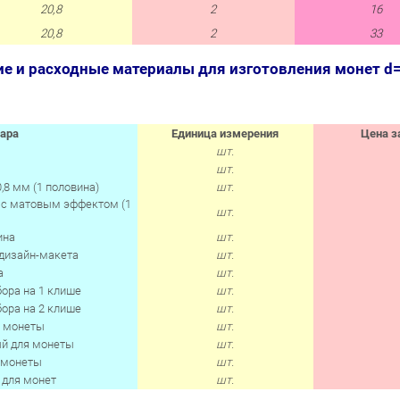
20,8
2
16
20,8
2
33
е и расходные материалы для изготовления монет d=
ара
Единица измерения
Цена за
шт.
шт.
,8 мм (1 половина)
шт.
м с матовым эффектом (1
шт.
ина
шт.
 дизайн-макета
шт.
а
шт.
ора на 1 клише
шт.
ора на 2 клише
шт.
я монеты
шт.
ый для монеты
шт.
 монеты
шт.
 для монет
шт.