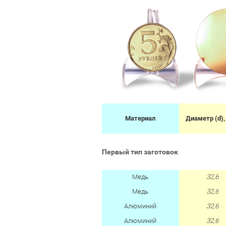
Материал
Диаметр (d),
Первый тип заготовок
Медь
32,6
Медь
32,6
Алюминий
32,6
Алюминий
32,6