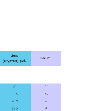
Цена
Вес, гр.
(с гуртом), руб.
43
21
37,5
15
26,8
6
23,5
4