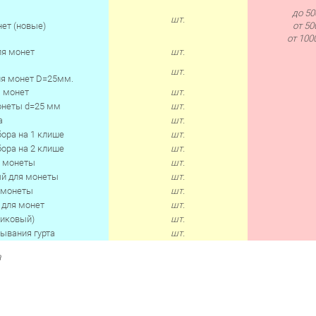
до 50
шт.
ет (новые)
от 50
от 1000
ля монет
шт.
шт.
ля монет D=25мм.
я монет
шт.
онеты d=25 мм
шт.
а
шт.
ора на 1 клише
шт.
ора на 2 клише
шт.
я монеты
шт.
ый для монеты
шт.
 монеты
шт.
 для монет
шт.
ликовый)
шт.
ывания гурта
шт.
а