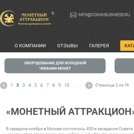
®
INFO@COINS-BUSINESS.RU
О КОМПАНИИ
ОТЗЫВЫ
ГАЛЕРЕЯ
КАТ
ОБОРУДОВАНИЕ ДЛЯ ХОЛОДНОЙ
ЧЕКАНКИ МОНЕТ
1
2
3
4
5
6
7
8
9
10
...
Страница 2 из 16
«МОНЕТНЫЙ АТТРАКЦИОН»
В середине ноября в Москве состоялось 400-е заседание Совет