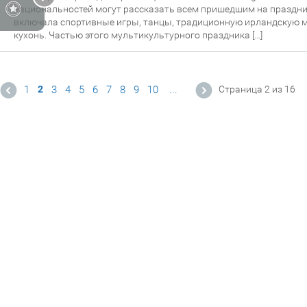
национальностей могут рассказать всем пришедшим на праздник
включала спортивные игры, танцы, традиционную ирландскую м
кухонь. Частью этого мультикультурного праздника […]
1
2
3
4
5
6
7
8
9
10
...
Страница 2 из 16