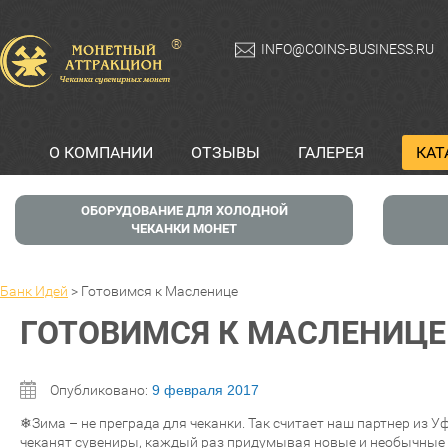
®
INFO@COINS-BUSINESS.RU
О КОМПАНИИ
ОТЗЫВЫ
ГАЛЕРЕЯ
КАТ
ОБОРУДОВАНИЕ ДЛЯ ХОЛОДНОЙ
ЧЕКАНКИ МОНЕТ
Банк Идей
>
Готовимся к Масленице
ГОТОВИМСЯ К МАСЛЕНИЦЕ
Опубликовано:
9 февраля 2017
❄Зима – не преграда для чеканки. Так считает наш партнер из
чеканят сувениры, каждый раз придумывая новые и необычные 