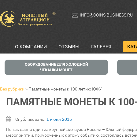
®
INFO@COINS-BUSINESS.RU
О КОМПАНИИ
ОТЗЫВЫ
ГАЛЕРЕЯ
КАТ
ОБОРУДОВАНИЕ ДЛЯ ХОЛОДНОЙ
ЧЕКАНКИ МОНЕТ
Без рубрики
>
Памятные монеты к 100-летию ЮФУ
ПАМЯТНЫЕ МОНЕТЫ К 100
Опубликовано:
1 июня 2015
Не так давно один из крупнейших вузов России – Южный федера
мероприятий, приуроченных к этому событию, состоялась встре