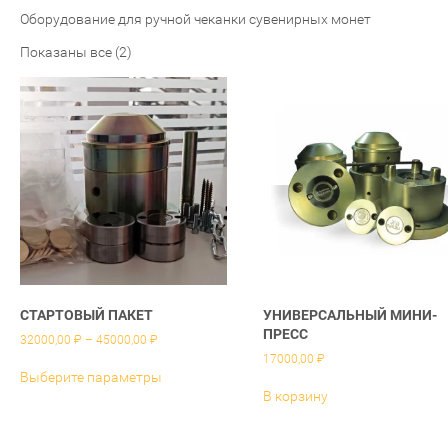
Оборудование для ручной чеканки сувенирных монет
Показаны все (2)
СТАРТОВЫЙ ПАКЕТ
УНИВЕРСАЛЬНЫЙ МИНИ-
ПРЕСС
Диапазон
32000,00
₽
–
45000,00
₽
цен:
17000,00
₽
Этот
32000,00 ₽
Выберите параметры
товар
–
В корзину
имеет
45000,00 ₽
несколько
вариаций.